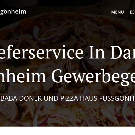
ußgönheim
MENÜ
ES
eferservice In D
nheim Gewerbege
I BABA DÖNER UND PIZZA HAUS FUSSGÖNHE