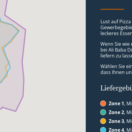
Lust auf Pizz
Gewerbegebiet
leckeres Esse
Wenn Sie wie 
bei Ali Baba 
liefern zu lass
Wählen Sie ei
dass Ihnen uns
Liefergeb
Zone 1
, M
Zone 2
, M
Zone 3
, M
Zone 4
, M